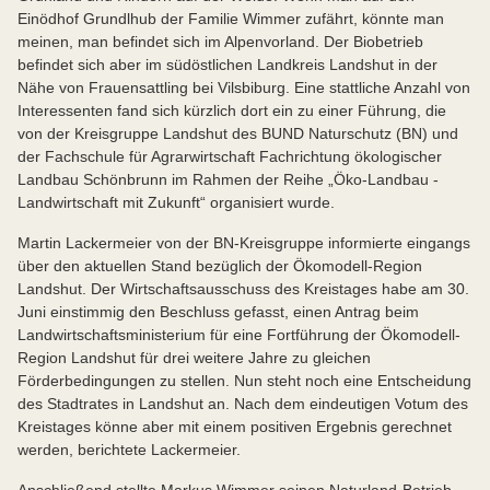
Einödhof Grundlhub der Familie Wimmer zufährt, könnte man
meinen, man befindet sich im Alpenvorland. Der Biobetrieb
befindet sich aber im südöstlichen Landkreis Landshut in der
Nähe von Frauensattling bei Vilsbiburg. Eine stattliche Anzahl von
Interessenten fand sich kürzlich dort ein zu einer Führung, die
von der Kreisgruppe Landshut des BUND Naturschutz (BN) und
der Fachschule für Agrarwirtschaft Fachrichtung ökologischer
Landbau Schönbrunn im Rahmen der Reihe „Öko-Landbau -
Landwirtschaft mit Zukunft“ organisiert wurde.
Martin Lackermeier von der BN-Kreisgruppe informierte eingangs
über den aktuellen Stand bezüglich der Ökomodell-Region
Landshut. Der Wirtschaftsausschuss des Kreistages habe am 30.
Juni einstimmig den Beschluss gefasst, einen Antrag beim
Landwirtschaftsministerium für eine Fortführung der Ökomodell-
Region Landshut für drei weitere Jahre zu gleichen
Förderbedingungen zu stellen. Nun steht noch eine Entscheidung
des Stadtrates in Landshut an. Nach dem eindeutigen Votum des
Kreistages könne aber mit einem positiven Ergebnis gerechnet
werden, berichtete Lackermeier.
Anschließend stellte Markus Wimmer seinen Naturland-Betrieb