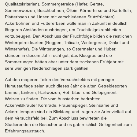
Qualitätskriterien), Sommergetreide (Hafer, Gerste,
Sommerweizen, Buschbohnen, Öllein, Körnerhirse und Kartoffeln,
Platterbsen und Linsen mit verschiedenen Stützfrüchten).
Ackerbohnen und Futtererbsen wolle man in Zukunft in deutlich
längeren Abständen ausbringen, um Fruchtfolgekrankheiten
vorzubeugen. Den Abschluss der Fruchtfolge bilden die restlichen
Wintergetreidearten (Roggen, Triticale, Wintergerste, Dinkel und
Winterhafer). Die Winterungen, so Ostermeier und Huber,
stünden in diesem Jahr recht gut, das Kleegras und die
Sommerungen hätten aber unter dem trockenen Frühjahr mit
sehr wenigen Niederschlägen stark gelitten.
Auf den mageren Teilen des Versuchsfeldes mit geringer
Humusauflage seien auch dieses Jahr die alten Getreidesorten
Emmer, Einkorn, Hartweizen, Rot- Blau- und Gelbpigment-
Weizen zu finden. Die vom Aussterben bedrohten
Ackerwildkräuter Kornrade, Frauenspiegel, Steinsame und
Ackerrittersporn sind ein Blickfang und tragen zur Artenvielfalt auf
dem Versuchsfeld bei. Zum Abschluss bewirteten die
Studierenden die Besucher und es gab reichlich Gelegenheit zum
Erfahrungsaustauch.