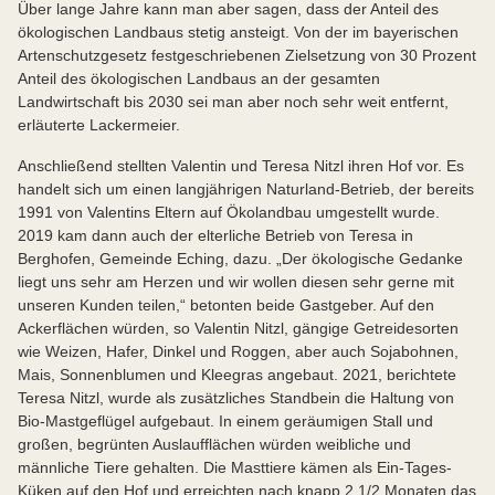
Über lange Jahre kann man aber sagen, dass der Anteil des
ökologischen Landbaus stetig ansteigt. Von der im bayerischen
Artenschutzgesetz festgeschriebenen Zielsetzung von 30 Prozent
Anteil des ökologischen Landbaus an der gesamten
Landwirtschaft bis 2030 sei man aber noch sehr weit entfernt,
erläuterte Lackermeier.
Anschließend stellten Valentin und Teresa Nitzl ihren Hof vor. Es
handelt sich um einen langjährigen Naturland-Betrieb, der bereits
1991 von Valentins Eltern auf Ökolandbau umgestellt wurde.
2019 kam dann auch der elterliche Betrieb von Teresa in
Berghofen, Gemeinde Eching, dazu. „Der ökologische Gedanke
liegt uns sehr am Herzen und wir wollen diesen sehr gerne mit
unseren Kunden teilen,“ betonten beide Gastgeber. Auf den
Ackerflächen würden, so Valentin Nitzl, gängige Getreidesorten
wie Weizen, Hafer, Dinkel und Roggen, aber auch Sojabohnen,
Mais, Sonnenblumen und Kleegras angebaut. 2021, berichtete
Teresa Nitzl, wurde als zusätzliches Standbein die Haltung von
Bio-Mastgeflügel aufgebaut. In einem geräumigen Stall und
großen, begrünten Auslaufflächen würden weibliche und
männliche Tiere gehalten. Die Masttiere kämen als Ein-Tages-
Küken auf den Hof und erreichten nach knapp 2 1/2 Monaten das