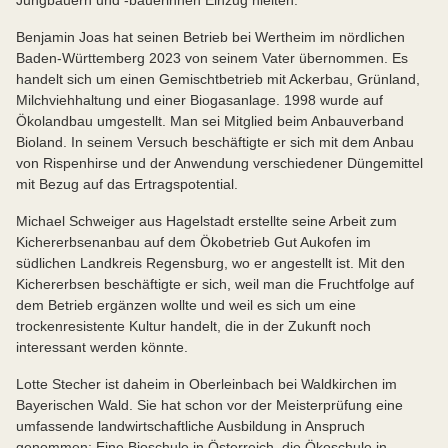
Benjamin Joas hat seinen Betrieb bei Wertheim im nördlichen
Baden-Württemberg 2023 von seinem Vater übernommen. Es
handelt sich um einen Gemischtbetrieb mit Ackerbau, Grünland,
Milchviehhaltung und einer Biogasanlage. 1998 wurde auf
Ökolandbau umgestellt. Man sei Mitglied beim Anbauverband
Bioland. In seinem Versuch beschäftigte er sich mit dem Anbau
von Rispenhirse und der Anwendung verschiedener Düngemittel
mit Bezug auf das Ertragspotential.
Michael Schweiger aus Hagelstadt erstellte seine Arbeit zum
Kichererbsenanbau auf dem Ökobetrieb Gut Aukofen im
südlichen Landkreis Regensburg, wo er angestellt ist. Mit den
Kichererbsen beschäftigte er sich, weil man die Fruchtfolge auf
dem Betrieb ergänzen wollte und weil es sich um eine
trockenresistente Kultur handelt, die in der Zukunft noch
interessant werden könnte.
Lotte Stecher ist daheim in Oberleinbach bei Waldkirchen im
Bayerischen Wald. Sie hat schon vor der Meisterprüfung eine
umfassende landwirtschaftliche Ausbildung in Anspruch
genommen: Eine Bioschule in Österreich, die Ökoschule in