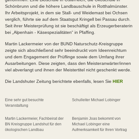
Schönbrunn und die höhere Landbauschule in Rotthalmünster.
Ihr Arbeitsprojekt, in dem sie Stall- und Weidemast bei Ochsen
verglich, führte sie auf dem Staatsgut Kringell bei Passau durch.
Seit ihrer Meisterprüfung ist sie beschäftigt als Erzeugerberaterin
bei „Alpenhain - Käsespezialitäten“ in Pfaffing.
Martin Lackermeier von der BUND Naturschutz-Kreisgruppe
zeigte sich abschließend sehr beeindruckt vom Ideenreichtum
und dem Engagement der Prüflinge sowie dem Umfang ihrer
Ausarbeitungen. Diese zeigten, dass den Meisteranwärter/innen
viel abverlangt und ihnen der Meistertitel nicht geschenkt werde.
Die Landshuter Zeitung berichtete ebenfalls, lesen Sie
HIER
Eine sehr gut besuchte
Schulleiter Michael Lobinger
Veranstaltung
Martin Lackermeier, Fachbeirat der
Benjamin Joas bekommt von
BN Kreisgruppe Landshut für den
Michael Lobinger eine
ökologischen Landbau
Aufmerksamkeit für Ihren Vortrag