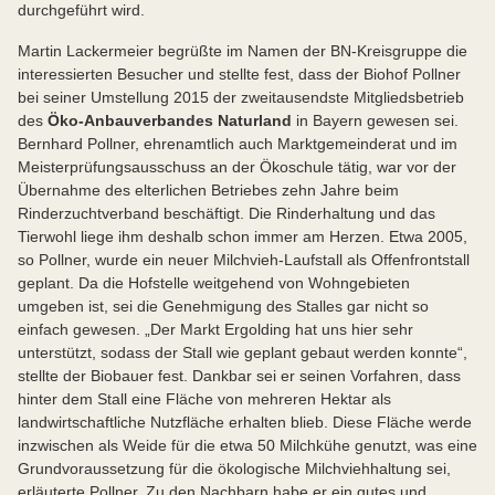
durchgeführt wird.
Martin Lackermeier begrüßte im Namen der BN-Kreisgruppe die
interessierten Besucher und stellte fest, dass der Biohof Pollner
bei seiner Umstellung 2015 der zweitausendste Mitgliedsbetrieb
des
Öko-Anbauverbandes Naturland
in Bayern gewesen sei.
Bernhard Pollner, ehrenamtlich auch Marktgemeinderat und im
Meisterprüfungsausschuss an der Ökoschule tätig, war vor der
Übernahme des elterlichen Betriebes zehn Jahre beim
Rinderzuchtverband beschäftigt. Die Rinderhaltung und das
Tierwohl liege ihm deshalb schon immer am Herzen. Etwa 2005,
so Pollner, wurde ein neuer Milchvieh-Laufstall als Offenfrontstall
geplant. Da die Hofstelle weitgehend von Wohngebieten
umgeben ist, sei die Genehmigung des Stalles gar nicht so
einfach gewesen. „Der Markt Ergolding hat uns hier sehr
unterstützt, sodass der Stall wie geplant gebaut werden konnte“,
stellte der Biobauer fest. Dankbar sei er seinen Vorfahren, dass
hinter dem Stall eine Fläche von mehreren Hektar als
landwirtschaftliche Nutzfläche erhalten blieb. Diese Fläche werde
inzwischen als Weide für die etwa 50 Milchkühe genutzt, was eine
Grundvoraussetzung für die ökologische Milchviehhaltung sei,
erläuterte Pollner. Zu den Nachbarn habe er ein gutes und