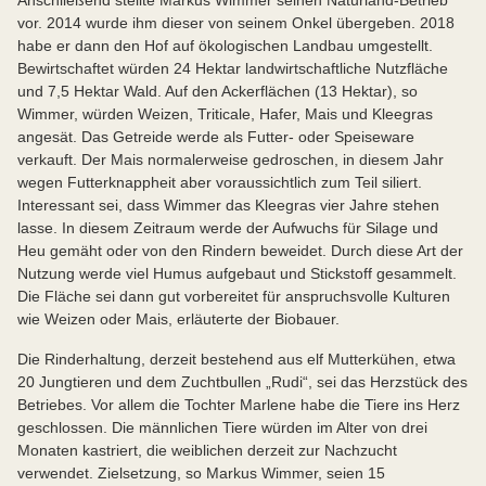
vor. 2014 wurde ihm dieser von seinem Onkel übergeben. 2018
habe er dann den Hof auf ökologischen Landbau umgestellt.
Bewirtschaftet würden 24 Hektar landwirtschaftliche Nutzfläche
und 7,5 Hektar Wald. Auf den Ackerflächen (13 Hektar), so
Wimmer, würden Weizen, Triticale, Hafer, Mais und Kleegras
angesät. Das Getreide werde als Futter- oder Speiseware
verkauft. Der Mais normalerweise gedroschen, in diesem Jahr
wegen Futterknappheit aber voraussichtlich zum Teil siliert.
Interessant sei, dass Wimmer das Kleegras vier Jahre stehen
lasse. In diesem Zeitraum werde der Aufwuchs für Silage und
Heu gemäht oder von den Rindern beweidet. Durch diese Art der
Nutzung werde viel Humus aufgebaut und Stickstoff gesammelt.
Die Fläche sei dann gut vorbereitet für anspruchsvolle Kulturen
wie Weizen oder Mais, erläuterte der Biobauer.
Die Rinderhaltung, derzeit bestehend aus elf Mutterkühen, etwa
20 Jungtieren und dem Zuchtbullen „Rudi“, sei das Herzstück des
Betriebes. Vor allem die Tochter Marlene habe die Tiere ins Herz
geschlossen. Die männlichen Tiere würden im Alter von drei
Monaten kastriert, die weiblichen derzeit zur Nachzucht
verwendet. Zielsetzung, so Markus Wimmer, seien 15