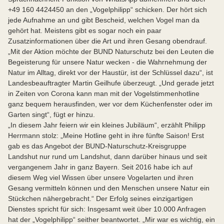
+49 160 4424450 an den „Vogelphilipp“ schicken. Der hört sich
jede Aufnahme an und gibt Bescheid, welchen Vogel man da
gehört hat. Meistens gibt es sogar noch ein paar
Zusatzinformationen über die Art und ihren Gesang obendrauf.
„Mit der Aktion möchte der BUND Naturschutz bei den Leuten die
Begeisterung für unsere Natur wecken - die Wahrnehmung der
Natur im Alltag, direkt vor der Haustür, ist der Schlüssel dazu“, ist
Landesbeauftragter Martin Geilhufe überzeugt. „Und gerade jetzt
in Zeiten von Corona kann man mit der Vogelstimmenhotline
ganz bequem herausfinden, wer vor dem Küchenfenster oder im
Garten singt“, fügt er hinzu.
„In diesem Jahr feiern wir ein kleines Jubiläum“, erzählt Philipp
Herrmann stolz: „Meine Hotline geht in ihre fünfte Saison! Erst
gab es das Angebot der BUND-Naturschutz-Kreisgruppe
Landshut nur rund um Landshut, dann darüber hinaus und seit
vergangenem Jahr in ganz Bayern. Seit 2016 habe ich auf
diesem Weg viel Wissen über unsere Vogelarten und ihren
Gesang vermitteln können und den Menschen unsere Natur ein
Stückchen nähergebracht.“ Der Erfolg seines einzigartigen
Dienstes spricht für sich: Insgesamt weit über 10.000 Anfragen
hat der „Vogelphilipp“ seither beantwortet. „Mir war es wichtig, ein