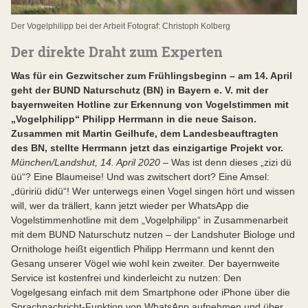
Der Vogelphilipp bei der Arbeit Fotograf: Christoph Kolberg
Der direkte Draht zum Experten
Was für ein Gezwitscher zum Frühlingsbeginn – am 14. April
geht der BUND Naturschutz (BN) in Bayern e. V. mit der
bayernweiten Hotline zur Erkennung von Vogelstimmen mit
„Vogelphilipp“ Philipp Herrmann in die neue Saison.
Zusammen mit Martin Geilhufe, dem Landesbeauftragten
des BN, stellte Herrmann jetzt das einzigartige Projekt vor.
München/Landshut, 14. April 2020
– Was ist denn dieses „zizi dü
üü“? Eine Blaumeise! Und was zwitschert dort? Eine Amsel:
„düririü didü“! Wer unterwegs einen Vogel singen hört und wissen
will, wer da trällert, kann jetzt wieder per WhatsApp die
Vogelstimmenhotline mit dem „Vogelphilipp“ in Zusammenarbeit
mit dem BUND Naturschutz nutzen – der Landshuter Biologe und
Ornithologe heißt eigentlich Philipp Herrmann und kennt den
Gesang unserer Vögel wie wohl kein zweiter. Der bayernweite
Service ist kostenfrei und kinderleicht zu nutzen: Den
Vogelgesang einfach mit dem Smartphone oder iPhone über die
Sprachnachricht-Funktion von WhatsApp aufnehmen und über