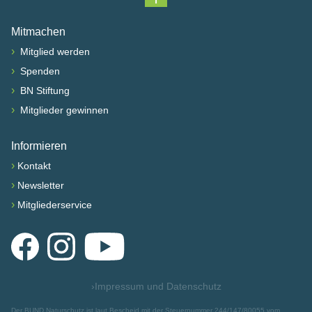
Nach oben scrollen
Mitmachen
›
Mitglied werden
›
Spenden
›
BN Stiftung
›
Mitglieder gewinnen
Informieren
›
Kontakt
›
Newsletter
›
Mitgliederservice
Facebook
Instagram
YouTube
›
Impressum und Datenschutz
Der BUND Naturschutz ist laut Bescheid mit der Steuernummer 244/147/80055 vom