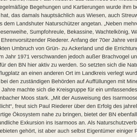
egelmäßige Begehungen und Kartierungen wurde ihm be
 hat, das damals hauptsächlich aus Wiesen, auch Streuw
es dem Landshuter Naturschützer angetan. „Neben mehre
iesenweihe, Sumpfohreule, Bekassine, Wachtelkönig, W
t Ehrenvorsitzender Riederer. Anfang der 70er Jahre ver
rkten Umbruch von Grün- zu Ackerland und die Errichtun
m Jahr 1971 verschwanden jedoch außer Brachvogel und 
für den BN hier aktiv zu werden. So setzten sich die Nat
flugplatz an einen anderen Ort im Landkreis verlegt wu
 bei den zuständigen Behörden auf Auffüllungen mit Mi
 Jahre machte sich die Kreisgruppe für ein umfassende
nbacher Moos stark. „Mit der Ausweisung des Isarmoos
klicht“, freut sich Paul Riederer über den Erfolg des j
artige Ökosystem nahe zu bringen, bietet der BN ebenfal
undliche Exkursion ins Isarmoos an. Als Naturschutzve
bieten gehört, ist aber auch selbst Eigentümer einiger 