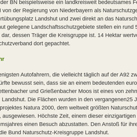
t der BN beispielsweise ein landkreisweit bedeutsames Fe
 von der Regierung von Niederbayern als Naturschutzg
rtübungsplatz Landshut und zwei direkt an das Natursch
ut gelegene Landschaftsschutzgebiete stellen ein rund
 dar, dessen Träger die Kreisgruppe ist. 14 Hektar wertv
chutzverband dort gepachtet.
hr
nigsten Autofahrern, die vielleicht täglich auf der A92 
dürfte bewusst sein, dass sie an einem bedeutenden eur
ttenbacher und Grießenbacher Moos ist eines von zehn
 Landshut. Die Flächen wurden in den vergangenen25 
projektes Natura 2000, dem weltweit größten Naturschut
lt, ausgewiesen. Höchste Zeit, einem dieser einzigartig
umsjahres einen Besuch abzustatten. Den Anstoß für ihre
 die Bund Naturschutz-Kreisgruppe Landshut.