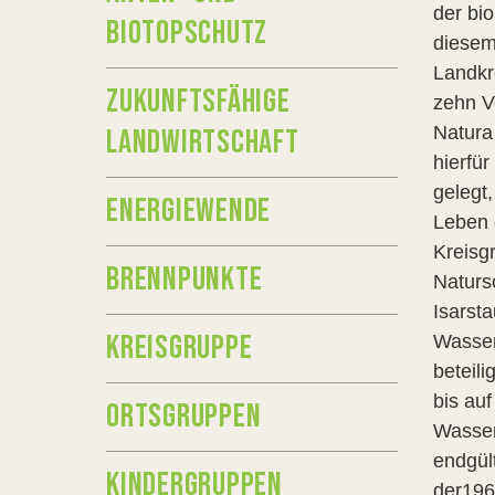
der bio
BIOTOPSCHUTZ
diesem
Landkr
ZUKUNFTSFÄHIGE
zehn V
Natura 
LANDWIRTSCHAFT
hierfü
gelegt
ENERGIEWENDE
Leben 
Kreisg
BRENNPUNKTE
Natursc
Isarst
KREISGRUPPE
Wasser
beteili
bis auf
ORTSGRUPPEN
Wasser
endgül
KINDERGRUPPEN
der196