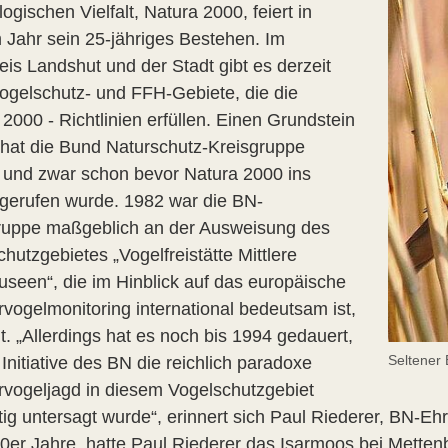
logischen Vielfalt, Natura 2000, feiert in
 Jahr sein 25-jähriges Bestehen. Im
eis Landshut und der Stadt gibt es derzeit
ogelschutz- und FFH-Gebiete, die die
2000 - Richtlinien erfüllen. Einen Grundstein
r hat die Bund Naturschutz-Kreisgruppe
, und zwar schon bevor Natura 2000 ins
gerufen wurde. 1982 war die BN-
ruppe maßgeblich an der Ausweisung des
hutzgebietes „Vogelfreistätte Mittlere
auseen“, die im Hinblick auf das europäische
vogelmonitoring international bedeutsam ist,
gt. „Allerdings hat es noch bis 1994 gedauert,
Seltener 
 Initiative des BN die reichlich paradoxe
vogeljagd in diesem Vogelschutzgebiet
tig untersagt wurde“, erinnert sich Paul Riederer, BN-Eh
0er Jahre, hatte Paul Riederer das Isarmoos bei Mette