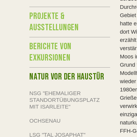
Durchr
PROJEKTE &
Gebiet
hatte 
AUSSTELLUNGEN
dort W
erzähl
BERICHTE VON
verstä
EXKURSIONEN
Moos i
Grund 
Modell
NATUR VOR DER HAUSTÜR
wieder
1980er
NSG "EHEMALIGER
Grieße
STANDORTÜBUNGSPLATZ
verwir
MIT ISARLEITE"
einzig
OCHSENAU
naturk
FFH-Ge
LSG "TAL JOSAPHAT"