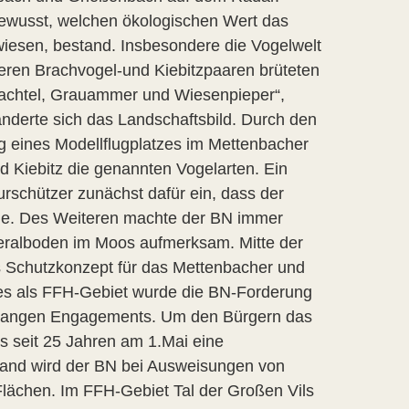
wusst, welchen ökologischen Wert das
iesen, bestand. Insbesondere die Vogelwelt
ren Brachvogel-und Kiebitzpaaren brüteten
achtel, Grauammer und Wiesenpieper“,
änderte sich das Landschaftsbild. Durch den
g eines Modellflugplatzes im Mettenbacher
Kiebitz die genannten Vogelarten. Ein
urschützer zunächst dafür ein, dass der
rde. Des Weiteren machte der BN immer
neralboden im Moos aufmerksam. Mitte der
s Schutzkonzept für das Mettenbacher und
es als FFH-Gebiet wurde die BN-Forderung
ahrelangen Engagements. Um den Bürgern das
ls seit 25 Jahren am 1.Mai eine
rband wird der BN bei Ausweisungen von
Flächen. Im FFH-Gebiet Tal der Großen Vils