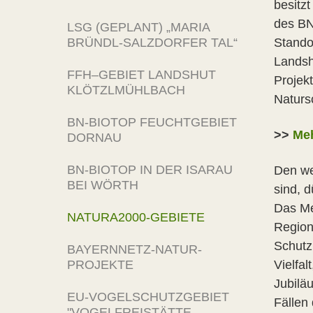
besitz
des BN
LSG (GEPLANT) „MARIA
BRÜNDL-SALZDORFER TAL“
Stando
Landsh
FFH–GEBIET LANDSHUT
Projekt
KLÖTZLMÜHLBACH
Naturs
BN-BIOTOP FEUCHTGEBIET
>>
Me
DORNAU
BN-BIOTOP IN DER ISARAU
Den we
BEI WÖRTH
sind, 
Das Me
NATURA2000-GEBIETE
Region
Schutz
BAYERNNETZ-NATUR-
PROJEKTE
Vielfa
Jubilä
EU-VOGELSCHUTZGEBIET
Fällen
"VOGELFREISTÄTTE