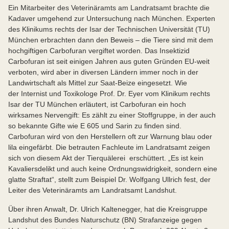
Ein Mitarbeiter des Veterinäramts am Landratsamt brachte die
Kadaver umgehend zur Untersuchung nach München. Experten
des Klinikums rechts der Isar der Technischen Universität (TU)
München erbrachten dann den Beweis – die Tiere sind mit dem
hochgiftigen Carbofuran vergiftet worden. Das Insektizid
Carbofuran ist seit einigen Jahren aus guten Gründen EU-weit
verboten, wird aber in diversen Ländern immer noch in der
Landwirtschaft als Mittel zur Saat-Beize eingesetzt. Wie
der Internist und Toxikologe Prof. Dr. Eyer vom Klinikum rechts
Isar der TU München erläutert, ist Carbofuran ein hoch
wirksames Nervengift: Es zählt zu einer Stoffgruppe, in der auch
so bekannte Gifte wie E 605 und Sarin zu finden sind.
Carbofuran wird von den Herstellern oft zur Warnung blau oder
lila eingefärbt. Die betrauten Fachleute im Landratsamt zeigen
sich von diesem Akt der Tierquälerei erschüttert. „Es ist kein
Kavaliersdelikt und auch keine Ordnungswidrigkeit, sondern eine
glatte Straftat“, stellt zum Beispiel Dr. Wolfgang Ullrich fest, der
Leiter des Veterinäramts am Landratsamt Landshut.
Über ihren Anwalt, Dr. Ulrich Kaltenegger, hat die Kreisgruppe
Landshut des Bundes Naturschutz (BN) Strafanzeige gegen