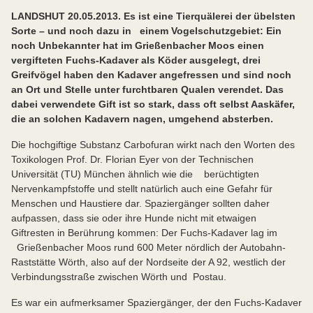
LANDSHUT 20.05.2013. Es ist eine Tierquälerei der übelsten
Sorte – und noch dazu in einem Vogelschutzgebiet: Ein
noch Unbekannter hat im Grießenbacher Moos einen
vergifteten Fuchs-Kadaver als Köder ausgelegt, drei
Greifvögel haben den Kadaver angefressen und sind noch
an Ort und Stelle unter furchtbaren Qualen verendet. Das
dabei verwendete Gift ist so stark, dass oft selbst Aaskäfer,
die an solchen Kadavern nagen, umgehend absterben.
Die hochgiftige Substanz Carbofuran wirkt nach den Worten des
Toxikologen Prof. Dr. Florian Eyer von der Technischen
Universität (TU) München ähnlich wie die berüchtigten
Nervenkampfstoffe und stellt natürlich auch eine Gefahr für
Menschen und Haustiere dar. Spaziergänger sollten daher
aufpassen, dass sie oder ihre Hunde nicht mit etwaigen
Giftresten in Berührung kommen: Der Fuchs-Kadaver lag im
Grießenbacher Moos rund 600 Meter nördlich der Autobahn-
Raststätte Wörth, also auf der Nordseite der A 92, westlich der
Verbindungsstraße zwischen Wörth und Postau.
Es war ein aufmerksamer Spaziergänger, der den Fuchs-Kadaver