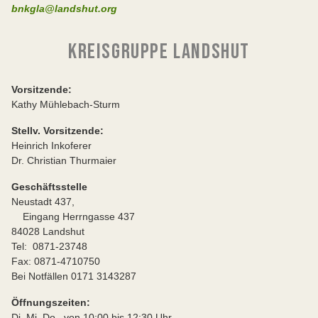
bnkgla@landshut.org
KREISGRUPPE LANDSHUT
Vorsitzende:
Kathy Mühlebach-Sturm
Stellv. Vorsitzende:
Heinrich Inkoferer
Dr. Christian Thurmaier
Geschäftsstelle
Neustadt 437,
Eingang Herrngasse 437
84028 Landshut
Tel: 0871-23748
Fax: 0871-4710750
Bei Notfällen 0171 3143287
Öffnungszeiten:
Di.,Mi.,Do., von 10:00 bis 12:30 Uhr