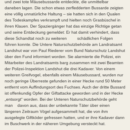
und zwei tote Mäusebussarde entdeckte, die unmittelbar
daneben lagen. Die schon etwas zerfledderten Bussarde zeigten
eine völlig unnatürliche Haltung – sie hatten sich in den Qualen
des Todeskampfes verkrampft und hielten noch Grasbüschel in
ihren Klauen. Der Spaziergänger hat das einzige Richtige getan
und seine Entdeckung gemeldet: Er hat damit verhindert, dass
diese Schandtat noch zu weiteren schädlichen Folgen
führen konnte. Die Untere Naturschutzbehörde am Landratsamt
Landshut war von Paul Riederer vom Bund Naturschutz Landshut
über den Fund informiert worden. Sie alarmierte die Polizei, ein
Mitarbeiter des Landratsamts barg zusammen mit zwei Beamten
der Polizei-Inspektion Landshut die drei Kadaver. Von einem
weiteren Greifvogel, ebenfalls einem Mäusebussard, wurden nur
noch geringe Überreste gefunden in einer Hecke rund 50 Meter
entfernt vom Auffindungsort des Fuchses. Auch der dritte Bussard
ist offenkundig Opfer der Giftattacke geworden und in der Hecke
„entsorgt“ worden. Bei der Unteren Naturschutzbehörde geht
man davon aus, dass der unbekannte Täter über einen
längeren Zeitraum Vögel aufgesammelt hat, die von ihm
ausgelegte Giftköder gefressen hatten, und er ihre Kadaver dann
im Buschwerk in der näheren Umgebung versteckt hat.