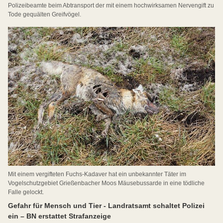
Polizeibeamte beim Abtransport der mit einem hochwirksamen Nervengift zu
Tode gequälten Greifvögel.
Mit einem vergifteten Fuchs-Kadaver hat ein unbekannter Täter im
Vogelschutzgebiet Grießenbacher Moos Mäusebussarde in eine tödliche
Falle gelockt.
Gefahr für Mensch und Tier - Landratsamt schaltet Polizei
ein – BN erstattet Strafanzeige