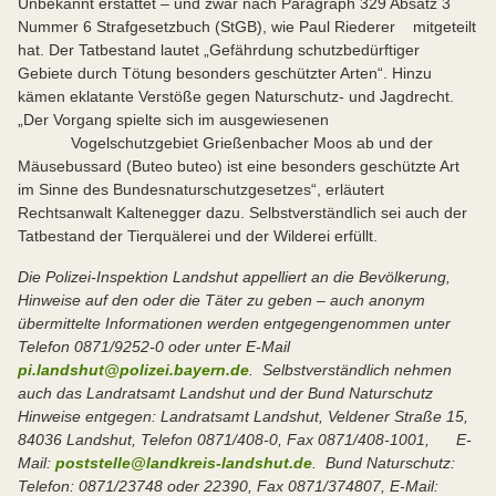
Unbekannt erstattet – und zwar nach Paragraph 329 Absatz 3
Nummer 6 Strafgesetzbuch (StGB), wie Paul Riederer mitgeteilt
hat. Der Tatbestand lautet „Gefährdung schutzbedürftiger
Gebiete durch Tötung besonders geschützter Arten“. Hinzu
kämen eklatante Verstöße gegen Naturschutz- und Jagdrecht.
„Der Vorgang spielte sich im ausgewiesenen
Vogelschutzgebiet Grießenbacher Moos ab und der
Mäusebussard (Buteo buteo) ist eine besonders geschützte Art
im Sinne des Bundesnaturschutzgesetzes“, erläutert
Rechtsanwalt Kaltenegger dazu. Selbstverständlich sei auch der
Tatbestand der Tierquälerei und der Wilderei erfüllt.
Die Polizei-Inspektion Landshut appelliert an die Bevölkerung,
Hinweise auf den oder die Täter zu geben – auch anonym
übermittelte Informationen werden entgegengenommen unter
Telefon 0871/9252-0 oder unter E-Mail
pi.landshut@polizei.bayern.de
. Selbstverständlich nehmen
auch das Landratsamt Landshut und der Bund Naturschutz
Hinweise entgegen: Landratsamt Landshut, Veldener Straße 15,
84036 Landshut, Telefon 0871/408-0, Fax 0871/408-1001, E-
Mail:
poststelle@landkreis-landshut.de
. Bund Naturschutz:
Telefon: 0871/23748 oder 22390, Fax 0871/374807, E-Mail: