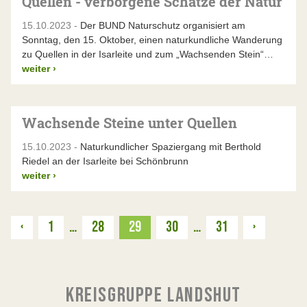
Quellen - verborgene Schätze der Natur
15.10.2023 -
Der BUND Naturschutz organisiert am
Sonntag, den 15. Oktober, einen naturkundliche Wanderung
zu Quellen in der Isarleite und zum „Wachsenden Stein“…
weiter
›
Wachsende Steine unter Quellen
15.10.2023 -
Naturkundlicher Spaziergang mit Berthold
Riedel an der Isarleite bei Schönbrunn
weiter
›
Zurück
Weiter
‹
1
…
28
29
30
…
31
›
KREISGRUPPE LANDSHUT