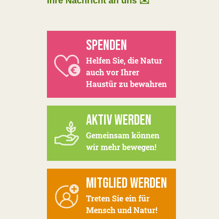
Ihre Nachricht an uns ✉️
SPENDEN
Helfen Sie, die Natur
auch vor Ihrer
Haustür zu bewahren
AKTIV WERDEN
Gemeinsam können
wir mehr bewegen!
MITGLIED WERDEN
Treten Sie ein für
Mensch und Natur!